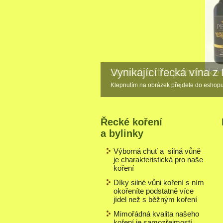
Vynikající řecká vína z 
Klepnutím na obrázek přejdete do eshopu
Řecké koření
a bylinky
Výborná chuť a silná vůně
je charakteristická pro naše
koření
Díky silné vůni koření s ním
okořeníte podstatně více
jídel než s běžným koření
Mimořádná kvalita našeho
koření je samozřejmostí