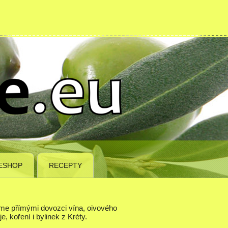
ESHOP
RECEPTY
me přímými dovozci vína, oivového
je, koření i bylinek z Kréty.