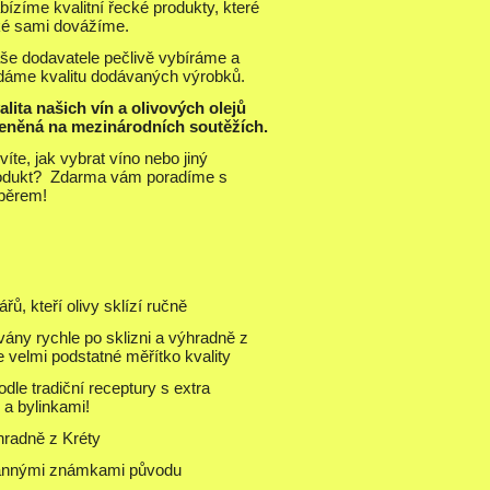
bízíme kvalitní řecké produkty, které
ké sami dovážíme.
še dodavatele pečlivě vybíráme a
ídáme kvalitu dodávaných výrobků.
alita našich vín a olivových olejů
eněná na mezinárodních soutěžích.
íte, jak vybrat víno nebo jiný
odukt? Zdarma vám poradíme s
běrem!
řů, kteří olivy sklízí ručně
ány rychle po sklizni a výhradně z
je velmi podstatné měřítko kvality
dle tradiční receptury s extra
a bylinkami!
hradně z Kréty
rannými známkami původu