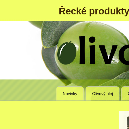
Řecké produkty
Novinky
Olivový olej