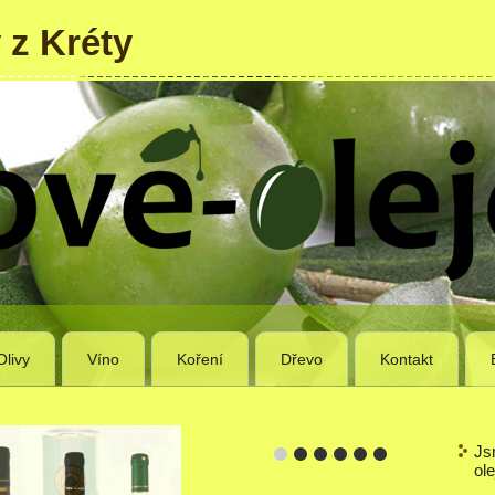
 z Kréty
Olivy
Víno
Koření
Dřevo
Kontakt
Js
ole