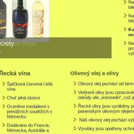
Na
ta
Na
hl
Kv
oc
Kréty
Nev
pr
.
vý
Řecká vína
Olivový olej a olivy
Olivový olej pochází od farmá
Špičková červená i bílá
vína
Veškeré olivy jsou zpracováv
odrůdy oliv „koroneiki“, což 
Chuť plná slunce
Řecké olivy jsou vyráběny po
Oceněno medailemi v
panenským olivovým olejem 
prestižních soutěžích v
Německu
Náš olivový olej pochází vý
Dodáváno do Francie,
Výrobky jsou opatřeny och
Německa, Austrálie a